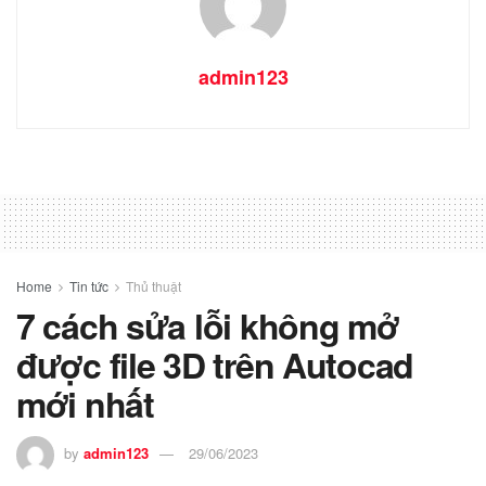
admin123
Home
Tin tức
Thủ thuật
7 cách sửa lỗi không mở
được file 3D trên Autocad
mới nhất
by
admin123
29/06/2023