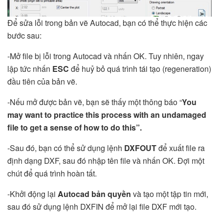
Để sửa lỗi trong bản vẽ Autocad, bạn có thể thực hiện các
bước sau:
-Mở file bị lỗi trong Autocad và nhấn OK. Tuy nhiên, ngay
lập tức nhấn
ESC
để huỷ bỏ quá trình tái tạo (regeneration)
đầu tiên của bản vẽ.
-Nếu mở được bản vẽ, bạn sẽ thấy một thông báo “
You
may want to practice this process with an undamaged
file to get a sense of how to do this”.
-Sau đó, bạn có thể sử dụng lệnh
DXFOUT
để xuất file ra
định dạng DXF, sau đó nhập tên file và nhấn OK. Đợi một
chút để quá trình hoàn tất.
-Khởi động lại
Autocad bản quyền
và tạo một tập tin mới,
sau đó sử dụng lệnh DXFIN để mở lại file DXF mới tạo.