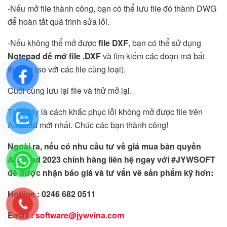
-Nếu mở file thành công, bạn có thể lưu file đó thành DWG
để hoàn tất quá trình sửa lỗi.
-Nếu không thể mở được
file DXF
, bạn có thể sử dụng
Notepad để mở file .DXF
và tìm kiếm các đoạn mã bất
thường (so với các file cùng loại).
Cuối cùng lưu lại file và thử mở lại.
Trên đây là cách khắc phục lỗi không mở được file trên
Autocad mới nhất. Chúc các bạn thành công!
Ngoài ra, nếu có nhu cầu tư về giá mua bản quyền
Autocad 2023 chính hãng liên hệ ngay với #JYWSOFT
để được nhận báo giá và tư vấn về sản phẩm kỹ hơn:
Hotline : 0246 682 0511
Email :
software@jywvina.com