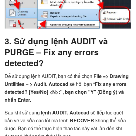
3. Sử dụng lệnh AUDIT và
PURGE – Fix any errors
detected?
Để sử dụng lệnh AUDIT, bạn có thể chọn
File => Drawing
Untilities = > Audit. Autocad
sẽ hỏi bạn “
Fix any errors
detected? [Yes/No] <N>:”, bạn chọn “Y” (Đồng ý) và
nhấn Enter.
Sau khi sử dụng
lệnh AUDIT, Autocad
sẽ tiếp tục quét
bản vẽ và sửa các lỗi mà lệnh
RECOVER
không thể sửa
được. Bạn có thể thực hiện thao tác này vài lần đến khi