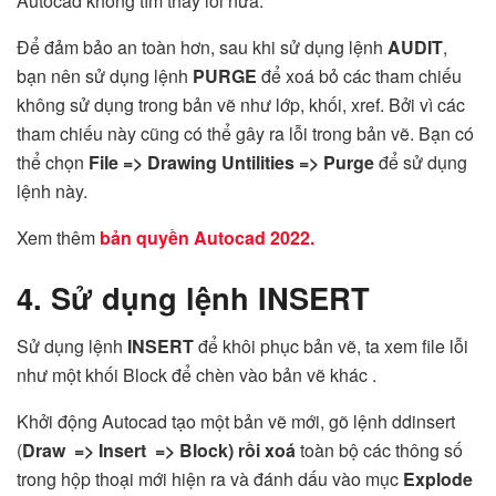
Autocad không tìm thấy lỗi nữa.
Để đảm bảo an toàn hơn, sau khi sử dụng lệnh
AUDIT
,
bạn nên sử dụng lệnh
PURGE
để xoá bỏ các tham chiếu
không sử dụng trong bản vẽ như lớp, khối, xref. Bởi vì các
tham chiếu này cũng có thể gây ra lỗi trong bản vẽ. Bạn có
thể chọn
File => Drawing Untilities => Purge
để sử dụng
lệnh này.
Xem thêm
bản quyền Autocad 2022.
4. Sử dụng lệnh INSERT
Sử dụng lệnh
INSERT
để khôi phục bản vẽ, ta xem file lỗi
như một khối Block để chèn vào bản vẽ khác .
Khởi động Autocad tạo một bản vẽ mới, gõ lệnh ddinsert
(
Draw => Insert => Block) rồi xoá
toàn bộ các thông số
trong hộp thoại mới hiện ra và đánh dấu vào mục
Explode