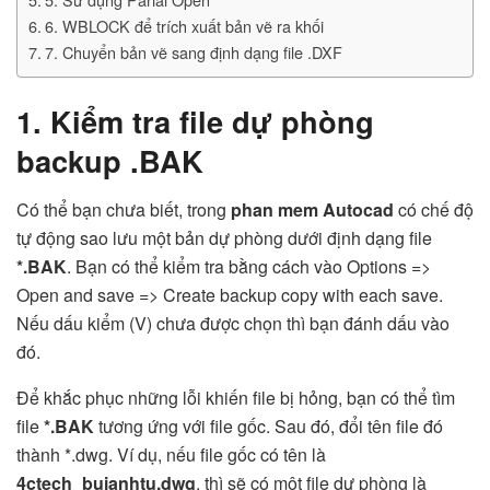
6. WBLOCK để trích xuất bản vẽ ra khối
7. Chuyển bản vẽ sang định dạng file .DXF
1. Kiểm tra file dự phòng
backup .BAK
Có thể bạn chưa biết, trong
phan mem Autocad
có chế độ
tự động sao lưu một bản dự phòng dưới định dạng file
*.BAK
. Bạn có thể kiểm tra bằng cách vào Options =>
Open and save => Create backup copy with each save.
Nếu dấu kiểm (V) chưa được chọn thì bạn đánh dấu vào
đó.
Để khắc phục những lỗi khiến file bị hỏng, bạn có thể tìm
file
*.BAK
tương ứng với file gốc. Sau đó, đổi tên file đó
thành *.dwg. Ví dụ, nếu file gốc có tên là
4ctech_buianhtu.dwg
, thì sẽ có một file dự phòng là