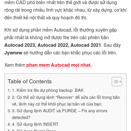
mềm CAD phổ biến nhất trên thế giới và được sử dụng
rộng rãi trong nhiều lĩnh vực khác nhau, từ xây dựng, cơ khí
đến thiết kế nội thất và quy hoạch đô thị.
Khi sử dụng phần mềm Autocad, lỗi thường xuyên gặp
phải nhất là không mở được file trên các phiên bản
Autocad 2023, Autocad 2022, Autocad 2021
. Sau đây
Jywnew
sẽ hướng dẫn các bạn khắc phục các lỗi trên.
Xem thêm
phan mem Autocad moi nhat.
Table of Contents
1. Kiểm tra file dự phòng backup .BAK
2. Có thể sử dụng lệnh “Recover” để sửa các lỗi trong bản
vẽ, lệnh này có thể khôi phục lại bản vẽ của bạn.
3. Sử dụng lệnh AUDIT và PURGE – Fix any errors
detected?
4. Sử dụng lệnh INSERT
5. Sử dụng Parial Open