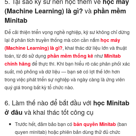
5. Tại sao kỹ sư nên học thêm về
học máy
và
(Machine Learning) là gì?
phần mềm
Minitab
Để cải thiện triển vọng nghề nghiệp, kỹ sư không chỉ dừng
lại ở phân tích truyền thống mà còn cần nắm
học máy
(Machine Learning) là gì?
, khai thác dữ liệu lớn và thuật
toán, từ đó sử dụng
phần mềm thống kê
như
Minitab
chính hãng
để thực thi. Khi bạn hiểu rõ các phân phối xác
suất, mô phỏng và dữ liệu — bạn sẽ có lợi thế lớn hơn
trong việc phát triển sự nghiệp và ngày càng là ứng viên
quý giá trong bất kỳ tổ chức nào.
6. Làm thế nào để bắt đầu với
học Minitab
và khai thác tốt công cụ
ở đâu
Trước hết, đảm bảo bạn có
bản quyền Minitab
(ban
quyen minitab) hoặc phiên bản dùng thử đủ chức