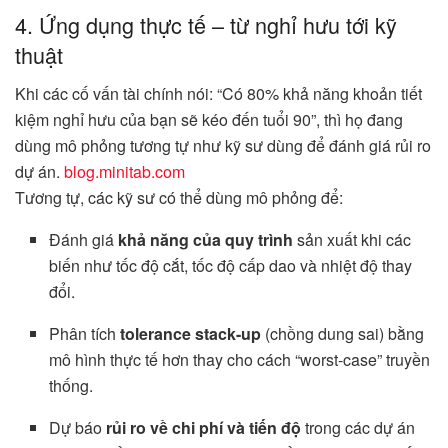
4. Ứng dụng thực tế – từ nghỉ hưu tới kỹ
thuật
Khi các cố vấn tài chính nói: “Có 80% khả năng khoản tiết
kiệm nghỉ hưu của bạn sẽ kéo đến tuổi 90”, thì họ đang
dùng mô phỏng tương tự như kỹ sư dùng để đánh giá rủi ro
dự án.
blog.minitab.com
Tương tự, các kỹ sư có thể dùng mô phỏng để:
Đánh giá
khả năng của quy trình
sản xuất khi các
biến như tốc độ cắt, tốc độ cấp dao và nhiệt độ thay
đổi.
Phân tích
tolerance stack-up
(chồng dung sai) bằng
mô hình thực tế hơn thay cho cách “worst-case” truyền
thống.
Dự báo
rủi ro về chi phí và tiến độ
trong các dự án