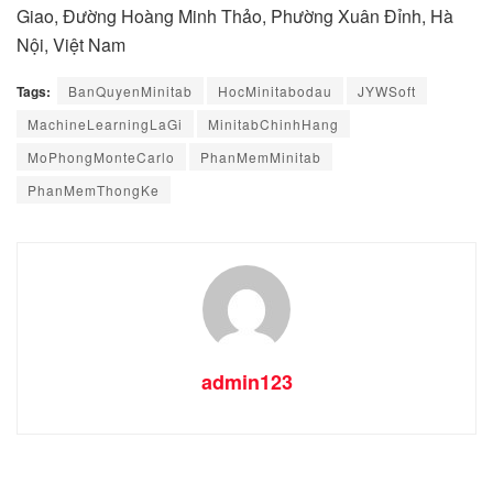
Giao, Đường Hoàng Minh Thảo, Phường Xuân Đỉnh, Hà
Nội, Việt Nam
Tags:
BanQuyenMinitab
HocMinitabodau
JYWSoft
MachineLearningLaGi
MinitabChinhHang
MoPhongMonteCarlo
PhanMemMinitab
PhanMemThongKe
admin123