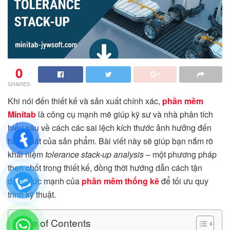
0
SHARES
Khi nói đến thiết kế và sản xuất chính xác,
phần mềm
Minitab
là công cụ mạnh mẽ giúp kỹ sư và nhà phân tích
hiểu sâu về cách các sai lệch kích thước ảnh hưởng đến
hiệu suất của sản phẩm. Bài viết này sẽ giúp bạn nắm rõ
khái niệm
tolerance stack-up analysis
– một phương pháp
then chốt trong thiết kế, đồng thời hướng dẫn cách tận
dụng sức mạnh của
phần mềm thống kê
để tối ưu quy
trình kỹ thuật.
Table of Contents