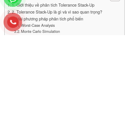
1. Giới thiệu về phân tích Tolerance Stack-Up
2. Tolerance Stack-Up là gì và vì sao quan trọng?
3. Hai phương pháp phân tích phổ biến
Worst-Case Analysis
Monte Carlo Simulation
4. Thực hiện phân tích Monte Carlo trong Minitab
5. Lợi ích khi ứng dụng Tolerance Stack-Up cùng Minitab
6. Minitab – Giải pháp toàn diện cho kỹ sư thiết kế
7. Kết luận
Tham khảo thêm các phần mềm khác cho doanh nghiệp
của bạn
1. Giới thiệu về phân tích Tolerance
Stack-Up
Trong quá trình thiết kế sản phẩm, mỗi chi tiết đều có sai số
nhỏ nhất định. Khi các chi tiết này được lắp ráp lại, các sai
số sẽ cộng dồn và có thể khiến sản phẩm không đạt kích