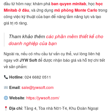
đầu từ hôm nay: khám phá
ban quyen minitab
, học
học
Minitab ở đâu
, và ứng dụng
mô phỏng Monte Carlo
trong
công việc kỹ thuật của bạn để nâng tầm năng lực và tạo
giá trị rõ ràng.
Tham khảo thêm
các phần mềm thiết kế cho
doanh nghiệp của bạn
Ngoài ra, nếu có nhu cầu tư vấn cụ thể, vui lòng liên hệ
ngay với
JYW Soft
để được nhận báo giá và hỗ trợ chi tiết
về sản phẩm:
Hotline
: 024 6682 0511
Email
:
sale@jywsoft.com
Website
:
https://jywsoft.com/
Địa chỉ
: Tầng 4, Tòa nhà N01-T4, Khu Đoàn Ngoại