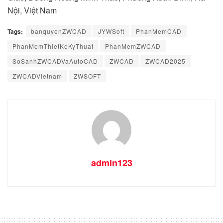
Nội, Việt Nam
Tags:
banquyenZWCAD
JYWSoft
PhanMemCAD
PhanMemThietKeKyThuat
PhanMemZWCAD
SoSanhZWCADVaAutoCAD
ZWCAD
ZWCAD2025
ZWCADVietnam
ZWSOFT
admin123