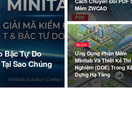
Cách Chuyển Đổi PDF 
Mềm ZWCAD
BLOG
ao Bậc Tự Do
Ứng Dụng Phần Mềm
Minitab Và Thiết Kế Thí
à Tại Sao Chúng
Nghiệm (DOE) Trong X
Dựng Hạ Tầng