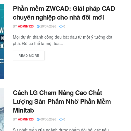
Phần mềm ZWCAD: Giải pháp CAD
chuyên nghiệp cho nhà đổi mới
BY
29/07/2026
ADMIN123
0
Mọi dự án thành công đều bắt đầu từ một ý tưởng đột
phá. Đó có thể là một tòa...
READ MORE
Cách LG Chem Nâng Cao Chất
Lượng Sản Phẩm Nhờ Phần Mềm
Minitab
BY
09/06/2026
ADMIN123
0
Sự phát triển của ngành dược phẩm đòi hỏi các tiêu