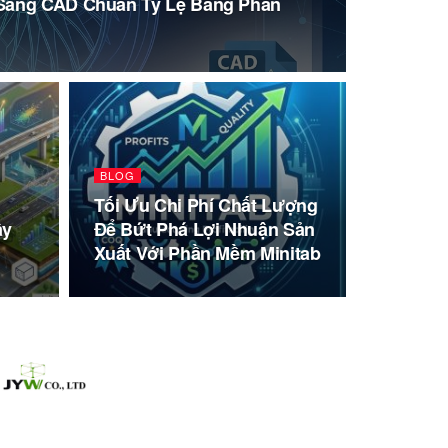
Sang CAD Chuẩn Tỷ Lệ Bằng Phần
BLOG
Tối Ưu Chi Phí Chất Lượng
ây
Để Bứt Phá Lợi Nhuận Sản
Xuất Với Phần Mềm Minitab