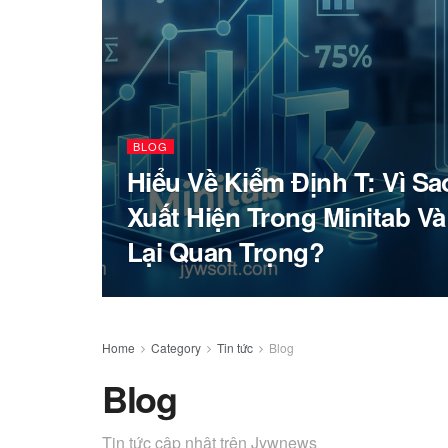
BLOG
Hiểu Về Kiểm Định T: Vì S
Xuất Hiện Trong Minitab V
Lại Quan Trọng?
Home
Category
Tin tức
Blog
Blog
Tin tức cập nhật trên Jywnews