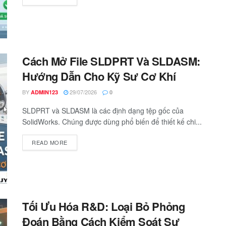
Cách Mở File SLDPRT Và SLDASM:
Hướng Dẫn Cho Kỹ Sư Cơ Khí
BY
29/07/2026
ADMIN123
0
SLDPRT và SLDASM là các định dạng tệp gốc của
SolidWorks. Chúng được dùng phổ biến để thiết kế chi...
READ MORE
Tối Ưu Hóa R&D: Loại Bỏ Phỏng
Đoán Bằng Cách Kiểm Soát Sự