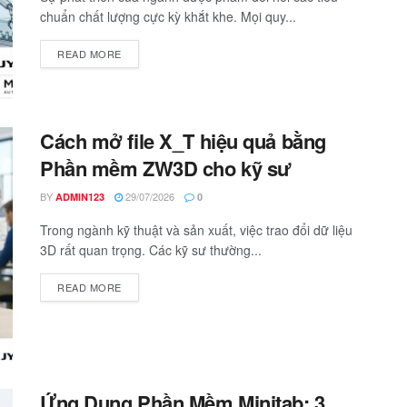
chuẩn chất lượng cực kỳ khắt khe. Mọi quy...
READ MORE
Cách mở file X_T hiệu quả bằng
Phần mềm ZW3D cho kỹ sư
BY
29/07/2026
ADMIN123
0
Trong ngành kỹ thuật và sản xuất, việc trao đổi dữ liệu
3D rất quan trọng. Các kỹ sư thường...
READ MORE
Ứng Dụng Phần Mềm Minitab: 3