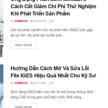
Cách Cắt Giảm Chi Phí Thử Nghiệm
Khi Phát Triển Sản Phẩm
BY
05/06/2026
ADMIN123
0
Các bộ phận nghiên cứu và phát triển (R&D) luôn gặp
áp lực lớn. Họ phải tạo ra kết quả...
READ MORE
Hướng Dẫn Cách Mở Và Sửa Lỗi
File IGES Hiệu Quả Nhất Cho Kỹ Sư
BY
29/07/2026
ADMIN123
0
Định dạng IGES hiện nay vẫn là một trong những định
dạng CAD trung gian phổ biến nhất. Khả năng...
READ MORE