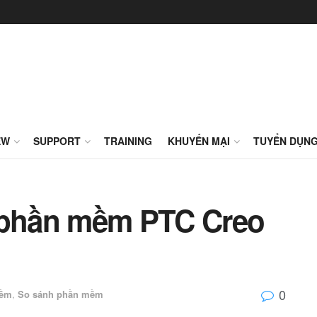
EW
SUPPORT
TRAINING
KHUYẾN MẠI
TUYỂN DỤN
n phần mềm PTC Creo
0
mềm
,
So sánh phần mềm