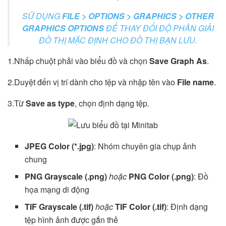
SỬ DỤNG
FILE > OPTIONS > GRAPHICS > OTHER
GRAPHICS OPTIONS
ĐỂ THAY ĐỔI ĐỘ PHÂN GIẢI
ĐỒ THỊ MẶC ĐỊNH CHO ĐỒ THỊ BẠN LƯU.
1.Nhấp chuột phải vào biểu đồ và chọn
Save Graph As
.
2.Duyệt đến vị trí dành cho tệp và nhập tên vào
File name
.
3.Từ
Save as type
, chọn định dạng tệp.
JPEG Color (*.jpg)
: Nhóm chuyên gia chụp ảnh
chung
PNG Grayscale (.png)
hoặc
PNG Color (.png)
: Đồ
họa mạng di động
TIF Grayscale (.tif)
hoặc
TIF Color (.tif)
: Định dạng
tệp hình ảnh được gắn thẻ