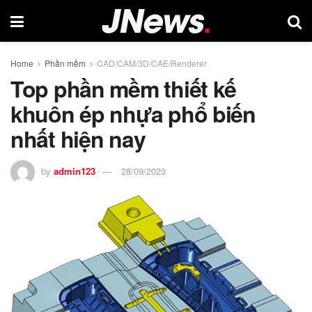
Home
Phần mềm
CAD/CAM/3D/CAE/Renderer
Top phần mềm thiết kế
khuôn ép nhựa phổ biến
nhất hiện nay
by
admin123
28/09/2023