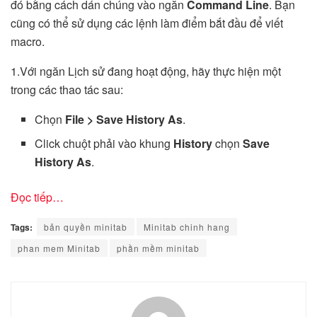
đó bằng cách dán chúng vào ngăn
Command Line
. Bạn
cũng có thể sử dụng các lệnh làm điểm bắt đầu để viết
macro.
1.Với ngăn Lịch sử đang hoạt động, hãy thực hiện một
trong các thao tác sau:
Chọn
File > Save History As
.
Click chuột phải vào khung
History
chọn
Save
History As
.
Đọc tiếp…
Tags:
bản quyền minitab
Minitab chinh hang
phan mem Minitab
phần mềm minitab