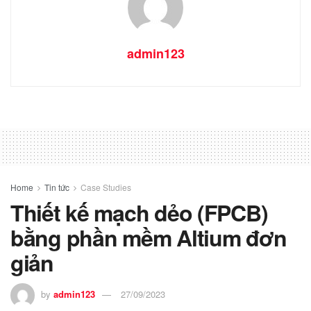
admin123
Home
Tin tức
Case Studies
Thiết kế mạch dẻo (FPCB)
bằng phần mềm Altium đơn
giản
by
admin123
27/09/2023