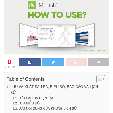
0
SHARES
Table of Contents
LƯU VÀ XUẤT ĐẦU RA, BIỂU ĐỒ, BÁO CÁO VÀ LỊCH
SỬ
LƯU ĐẦU RA HIỆN TẠI
LƯU BIỂU ĐỒ
LƯU NỘI DUNG CỦA KHUNG LỊCH SỬ