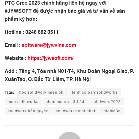
PTC Creo 2023 chính hãng liên hệ ngay với
#JYWSOFT để được nhận báo giá và tư vấn về sản
phẩm kỹ hơn:
Hotline : 0246 682 0511
Email :
software@jywvina.com
Website :
https://jywsoft.com/
Add : Tầng 4, Tòa nhà N01-T4, Khu Đoàn Ngoại Giao, P.
XuânTảo, Q. Bắc Từ Liêm, TP. Hà Nội
Tags:
hoc solidwork mien phi
lenh co ban solidworks
meo solidworks
phan mem ve 3d 2d
solidword2022
solidwork bản quyền
solidworks moi nhat
thietke3d