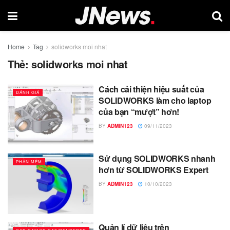
Home
Tag
solidworks moi nhat
Thẻ:
solidworks moi nhat
Cách cải thiện hiệu suất của
ĐÁNH GIÁ
SOLIDWORKS làm cho laptop
của bạn “mượt” hơn!
BY
ADMIN123
09/11/2023
Sử dụng SOLIDWORKS nhanh
PHẦN MỀM
hơn từ SOLIDWORKS Expert
BY
ADMIN123
10/10/2023
Quản lí dữ liệu trên