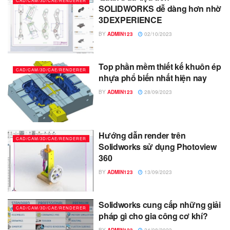
CAD/CAM/3D/CAE/RENDERER
SOLIDWORKS dễ dàng hơn nhờ
3DEXPERIENCE
BY
ADMIN123
02/10/2023
Top phần mềm thiết kế khuôn ép
CAD/CAM/3D/CAE/RENDERER
nhựa phổ biến nhất hiện nay
BY
ADMIN123
28/09/2023
Hướng dẫn render trên
CAD/CAM/3D/CAE/RENDERER
Solidworks sử dụng Photoview
360
BY
ADMIN123
13/09/2023
Solidworks cung cấp những giải
CAD/CAM/3D/CAE/RENDERER
pháp gì cho gia công cơ khí?
BY
ADMIN123
24/08/2023