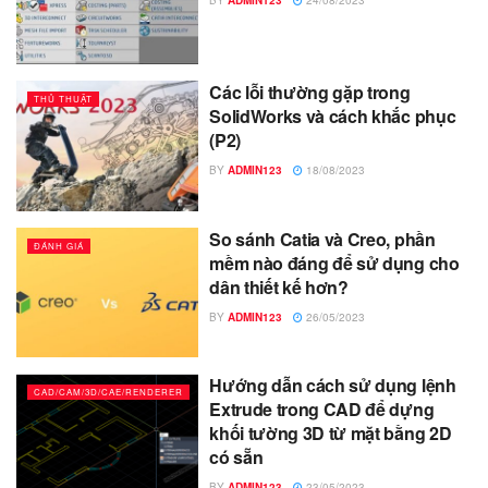
Các lỗi thường gặp trong
THỦ THUẬT
SolidWorks và cách khắc phục
(P2)
BY
ADMIN123
18/08/2023
So sánh Catia và Creo, phần
ĐÁNH GIÁ
mềm nào đáng để sử dụng cho
dân thiết kế hơn?
BY
ADMIN123
26/05/2023
Hướng dẫn cách sử dụng lệnh
CAD/CAM/3D/CAE/RENDERER
Extrude trong CAD để dựng
khối tường 3D từ mặt bằng 2D
có sẵn
BY
ADMIN123
23/05/2023