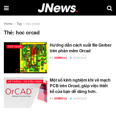
Home
Tag
hoc orcad
Thẻ:
hoc orcad
Hướng dẫn cách xuất file Gerber
THỦ THUẬT
trên phần mềm Orcad
BY
ADMIN123
22/09/2023
Một số kinh nghiệm khi vẽ mạch
HỆ THỐNG – HỆ ĐIỀU HÀNH
PCB trên Orcad, giúp việc thiết
kế của bạn dễ dàng hơn.
BY
ADMIN123
19/06/2023