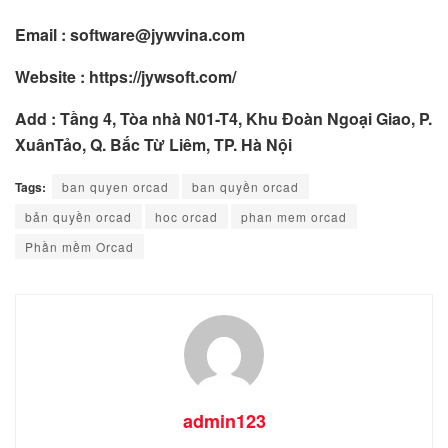
Email : software@jywvina.com
Website : https://jywsoft.com/
Add : Tầng 4, Tòa nhà N01-T4, Khu Đoàn Ngoại Giao, P.
XuânTảo, Q. Bắc Từ Liêm, TP. Hà Nội
Tags:
ban quyen orcad
ban quyền orcad
bản quyền orcad
hoc orcad
phan mem orcad
Phần mềm Orcad
admin123