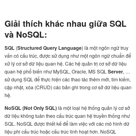
Giải thích khác nhau giữa SQL
và NoSQL:
SQL
(
Structured
Query
Language
) là một ngôn ngữ truy
vấn có cấu trúc, được sử dụng như một ngôn ngữ chuẩn để
xử lý cơ sở dữ liệu quan hệ. Các hệ quản trị cơ sở dữ liệu
quan hệ phổ biến như MySQL, Oracle, MS SQL
Server
, …
sử dụng SQL để thực hiện các thao tác thêm mới, tìm kiếm,
cập nhật, xóa (CRUD) các bản ghi trong cơ sở dữ liệu quan
hệ.
NoSQL (Not Only SQL)
là một loại hệ thống quản lý cơ sở
dữ liệu không tuân theo cấu trúc quan hệ truyền thống như
SQL. NoSQL được thiết kế để làm việc với các mô hình dữ
liệu phi cấu trúc hoặc cấu trúc linh hoạt hơn. NoSQL