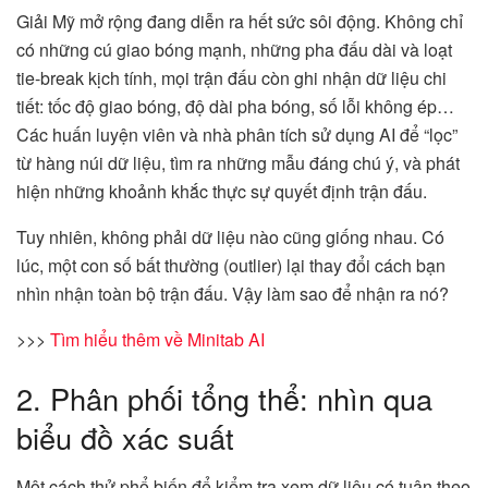
Giải Mỹ mở rộng đang diễn ra hết sức sôi động. Không chỉ
có những cú giao bóng mạnh, những pha đấu dài và loạt
tie-break kịch tính, mọi trận đấu còn ghi nhận dữ liệu chi
tiết: tốc độ giao bóng, độ dài pha bóng, số lỗi không ép…
Các huấn luyện viên và nhà phân tích sử dụng AI để “lọc”
từ hàng núi dữ liệu, tìm ra những mẫu đáng chú ý, và phát
hiện những khoảnh khắc thực sự quyết định trận đấu.
Tuy nhiên, không phải dữ liệu nào cũng giống nhau. Có
lúc, một con số bất thường (outlier) lại thay đổi cách bạn
nhìn nhận toàn bộ trận đấu. Vậy làm sao để nhận ra nó?
>>>
Tìm hiểu thêm về Minitab AI
2. Phân phối tổng thể: nhìn qua
biểu đồ xác suất
Một cách thử phổ biến để kiểm tra xem dữ liệu có tuân theo