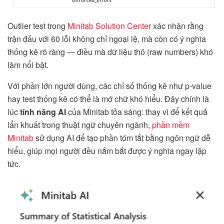
Outlier test trong
Minitab Solution Center
xác nhận rằng
trận đấu với 60 lỗi không chỉ ngoại lệ, mà còn có ý nghĩa
thống kê rõ ràng — điều mà dữ liệu thô (raw numbers) khó
làm nổi bật.
Với phần lớn người dùng, các chỉ số thống kê như p-value
hay test thống kê có thể là mớ chữ khó hiểu. Đây chính là
lúc
tính năng AI
của Minitab tỏa sáng: thay vì để kết quả
lẩn khuất trong thuật ngữ chuyên ngành,
phần mềm
Minitab
sử dụng AI để tạo phần tóm tắt bằng ngôn ngữ dễ
hiểu, giúp mọi người đều nắm bắt được ý nghĩa ngay lập
tức.