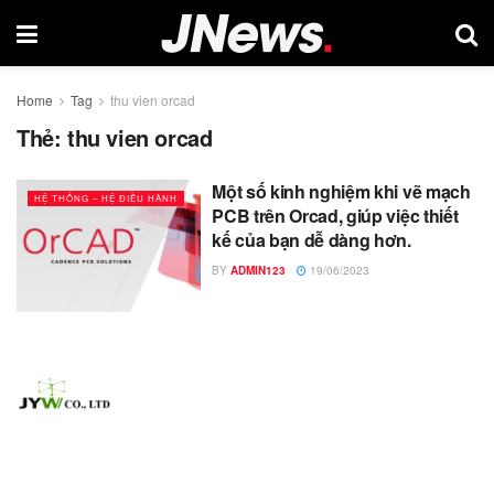
Home
Tag
thu vien orcad
Thẻ:
thu vien orcad
Một số kinh nghiệm khi vẽ mạch
HỆ THỐNG – HỆ ĐIỀU HÀNH
PCB trên Orcad, giúp việc thiết
kế của bạn dễ dàng hơn.
BY
ADMIN123
19/06/2023