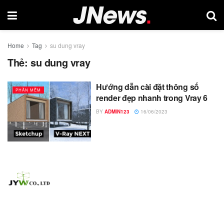
Home
Tag
su dung vray
Thẻ:
su dung vray
Hướng dẫn cài đặt thông số
PHẦN MỀM
render đẹp nhanh trong Vray 6
BY
ADMIN123
16/06/2023