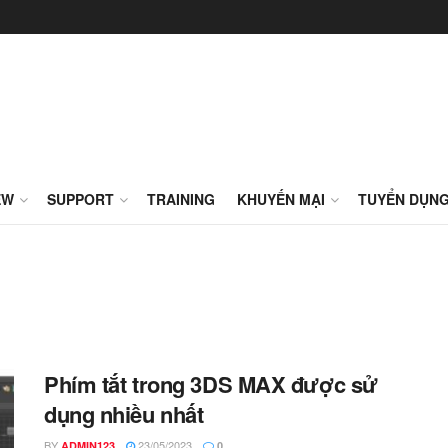
EW
SUPPORT
TRAINING
KHUYẾN MẠI
TUYỂN DỤN
Phím tắt trong 3DS MAX được sử
dụng nhiều nhất
BY
23/05/2023
ADMIN123
0