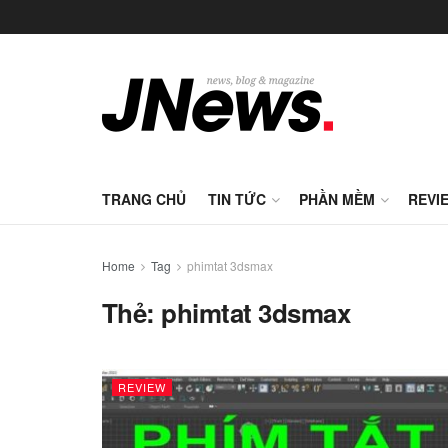
TRANG CHỦ
TIN TỨC
PHẦN MỀM
REVI
Home
Tag
phimtat 3dsmax
Thẻ:
phimtat 3dsmax
REVIEW