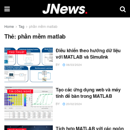
Home
Tag
phần mềm matlab
Thẻ:
phần mềm matlab
Điều khiển theo hướng dữ liệu
THỦ THUẬT
với MATLAB và Simulink
BY
06/03/2024
Tạo các ứng dụng web và máy
TIN CÔNG NGHỆ
tính để bàn trong MATLAB
BY
20/02/2024
Tích hợp MATLAB với các ngôn