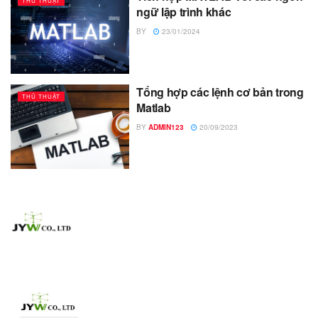
THỦ THUẬT
ngữ lập trình khác
BY
23/01/2024
Tổng hợp các lệnh cơ bản trong
THỦ THUẬT
Matlab
BY
ADMIN123
20/09/2023