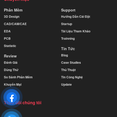
Phần Mềm
Support
3D Design
Hướng Dẫn Cài Đặt
CAD/CAM/CAE
Startup
EDA
Tài Liệu Tham Khảo
PCB
Trainning
Statistic
Tin Tức
Blog
Review
Đánh Giá
Case Studies
Dùng Thử
Thủ Thuật
So Sánh Phần Mềm
Tin Công Nghệ
Khuyến Mại
Update
Theo dõi chúng tôi