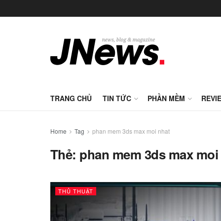
TRANG CHỦ
TIN TỨC
PHẦN MỀM
REVI
Home
Tag
phan mem 3ds max moi nhat
Thẻ:
phan mem 3ds max moi 
THỦ THUẬT