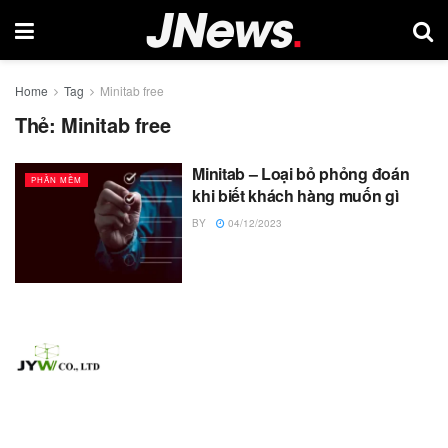
Home
Tag
Minitab free
Thẻ:
Minitab free
Minitab – Loại bỏ phỏng đoán
PHẦN MỀM
khi biết khách hàng muốn gì
BY
04/12/2023