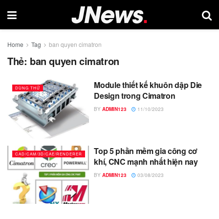
Home
Tag
ban quyen cimatron
Thẻ:
ban quyen cimatron
Module thiết kế khuôn dập Die
DÙNG THỬ
Design trong Cimatron
BY
ADMIN123
11/10/2023
Top 5 phần mềm gia công cơ
CAD/CAM/3D/CAE/RENDERER
khí, CNC mạnh nhất hiện nay
BY
ADMIN123
03/08/2023