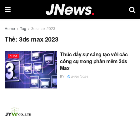
Home
Tag
3ds max 2023
Thẻ:
3ds max 2023
Thúc đẩy sự sáng tạo với các
BLOG
công cụ trong phần mềm 3ds
Max
BY
24/01/2024