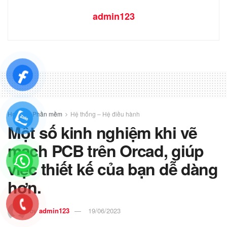
admin123
Home
Phần mềm
Hệ thống – Hệ điều hành
Một số kinh nghiệm khi vẽ
mạch PCB trên Orcad, giúp
việc thiết kế của bạn dễ dàng
hơn.
by
admin123
19/06/2023