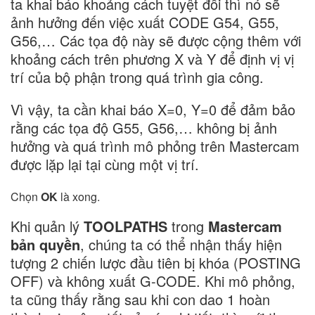
ta khai báo khoảng cách tuyệt đối thì nó sẽ
ảnh hưởng đến việc xuất CODE G54, G55,
G56,… Các tọa độ này sẽ được cộng thêm với
khoảng cách trên phương X và Y để định vị vị
trí của bộ phận trong quá trình gia công.
Vì vậy, ta cần khai báo X=0, Y=0 để đảm bảo
rằng các tọa độ G55, G56,… không bị ảnh
hưởng và quá trình mô phỏng trên Mastercam
được lặp lại tại cùng một vị trí.
Chọn
OK
là xong.
Khi quản lý
TOOLPATHS
trong
Mastercam
bản quyền
, chúng ta có thể nhận thấy hiện
tượng 2 chiến lược đầu tiên bị khóa (POSTING
OFF) và không xuất G-CODE. Khi mô phỏng,
ta cũng thấy rằng sau khi con dao 1 hoàn