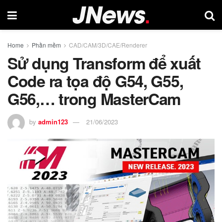
Home
Phần mềm
CAD/CAM/3D/CAE/Renderer
Sử dụng Transform để xuất
Code ra tọa độ G54, G55,
G56,… trong MasterCam
by
admin123
21/06/2023