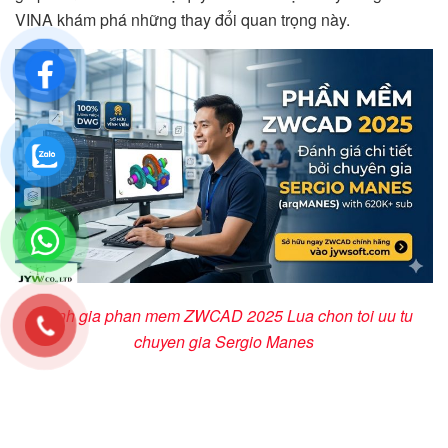
VINA khám phá những thay đổi quan trọng này.
Danh gia phan mem ZWCAD 2025 Lua chon toi uu tu
chuyen gia Sergio Manes
Table of Contents
ZWCAD 2027 – Kỷ nguyên mới của thiết kế kỹ thuật