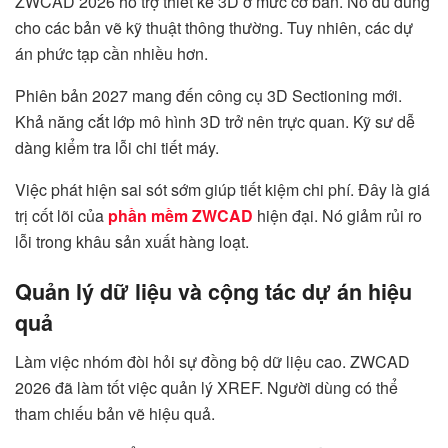
ZWCAD 2026 hỗ trợ thiết kế 3D ở mức cơ bản. Nó đủ dùng
cho các bản vẽ kỹ thuật thông thường. Tuy nhiên, các dự
án phức tạp cần nhiều hơn.
Phiên bản 2027 mang đến công cụ 3D Sectioning mới.
Khả năng cắt lớp mô hình 3D trở nên trực quan. Kỹ sư dễ
dàng kiểm tra lỗi chi tiết máy.
Việc phát hiện sai sót sớm giúp tiết kiệm chi phí. Đây là giá
trị cốt lõi của
phần mềm ZWCAD
hiện đại. Nó giảm rủi ro
lỗi trong khâu sản xuất hàng loạt.
Quản lý dữ liệu và cộng tác dự án hiệu
quả
Làm việc nhóm đòi hỏi sự đồng bộ dữ liệu cao. ZWCAD
2026 đã làm tốt việc quản lý XREF. Người dùng có thể
tham chiếu bản vẽ hiệu quả.