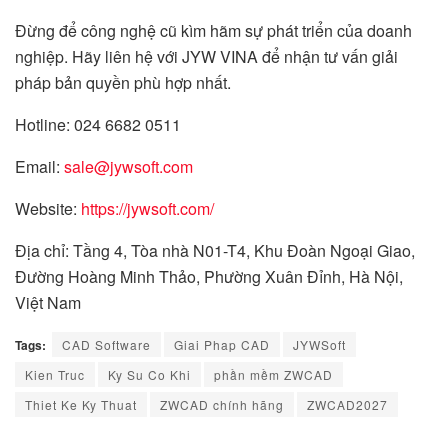
Đừng để công nghệ cũ kìm hãm sự phát triển của doanh
nghiệp. Hãy liên hệ với JYW VINA để nhận tư vấn giải
pháp bản quyền phù hợp nhất.
Hotline: 024 6682 0511
Email:
sale@jywsoft.com
Website:
https://jywsoft.com/
Địa chỉ: Tầng 4, Tòa nhà N01-T4, Khu Đoàn Ngoại Giao,
Đường Hoàng Minh Thảo, Phường Xuân Đỉnh, Hà Nội,
Việt Nam
Tags:
CAD Software
Giai Phap CAD
JYWSoft
Kien Truc
Ky Su Co Khi
phần mềm ZWCAD
Thiet Ke Ky Thuat
ZWCAD chính hãng
ZWCAD2027