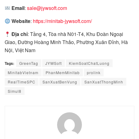
Email
:
sale@jywsoft.com
Website
:
https://minitab-jywsoft.com/
Địa chỉ
: Tầng 4, Tòa nhà N01-T4, Khu Đoàn Ngoại
Giao, Đường Hoàng Minh Thảo, Phường Xuân Đỉnh, Hà
Nội, Việt Nam
Tags:
GreenTag
JYWSoft
KiemSoatChatLuong
MinitabVietnam
PhanMemMinitab
prolink
RealTimeSPC
SanXuatBenVung
SanXuatThongMinh
Simul8