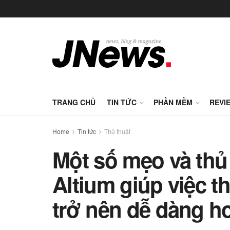
TRANG CHỦ
TIN TỨC
PHẦN MỀM
REVI
Home
Tin tức
Thủ thuật
Một số mẹo và thủ
Altium giúp việc t
trở nên dễ dàng h