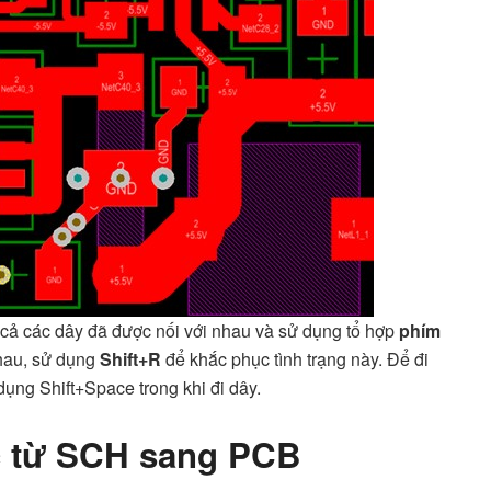
t cả các dây đã được nối với nhau và sử dụng tổ hợp
phím
nhau, sử dụng
Shift+R
để khắc phục tình trạng này. Để đi
ụng Shift+Space trong khi đi dây.
c từ SCH sang PCB