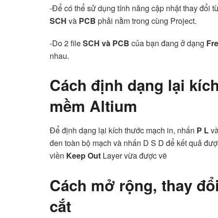
-Để có thể sử dụng tính năng cập nhật thay đổi 
SCH
và
PCB
phải nằm trong cùng Project.
-Do 2 file
SCH và PCB
của bạn đang ở dạng
Fr
nhau.
Cách định dạng lại kíc
mềm Altium
Để định dạng lại kích thước mạch in, nhấn
P L
và
đen toàn bộ mạch và nhấn D S D để kết quả đượ
viền
Keep Out
Layer vừa được vẽ
Cách mở rộng, thay đổ
cắt