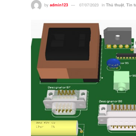
by
admin123
07/07/2023
in
Thủ thuật
,
Tin t