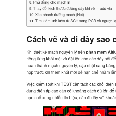
Phủ đồng cho mạch in
Thay đổi kích thước đường dây khi vẽ – add via
Xóa nhanh đường mạch (Net)
Tìm kiếm linh kiện từ SCH sang PCB và ngược l
Cách vẽ và đi dây sao 
Khi thiết kế mạch nguyên lý trên
phan mem Alti
riêng từng khối một và đặt tên cho các dây nối đ
hoàn thành mạch nguyên lý, cập nhật sang bảng 
hợp trước khi thêm khối mới để hạn chế nhầm lẫn
Việc kiểm soát khi TEST cần tách các khối điện
dụng điện áp cao cần có khoảng cách đủ lớn để 
hạn chế xung nhiễu tín hiệu, cần đi dây với khoả