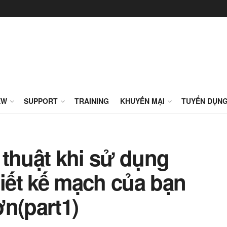
EW
SUPPORT
TRAINING
KHUYẾN MẠI
TUYỂN DỤN
 thuật khi sử dụng
hiết kế mạch của bạn
ơn(part1)