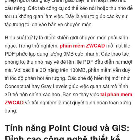
cầu riêng. Các tab công cụ có thể kéo nổi hoặc thu nhỏ để
tối ưu không gian làm việc. Đây là yếu tố giúp các kỹ sư
tập trung tối đa vào bản vẽ chuyên môn.
Hiệu suất xử lý là điểm khiến giới chuyên môn phải kinh
ngạc. Trong thử nghiệm,
phần mềm ZWCAD
mở một file
PDF phức tạp dung lượng 9MB cực nhanh. Các thao tác
phóng to, thu nhỏ hay vẽ đè lên file PDF đều diễn ra mượt
mà. Với các file 3D nặng trên 130MB, phần mềm vẫn duy
trì tốc độ phản hồi ấn tượng. Các chế độ hiển thị mới như
Conceptual hay Gray Levels giúp việc quan sát mô hình
3D trở nên chính xác hơn. Bạn sẽ thấy việc
tai phan mem
ZWCAD
về trải nghiệm là một quyết định hoàn toàn xứng
đáng.
Tính năng Point Cloud và GIS:
Đỉnh cao công nghệ thiết kế