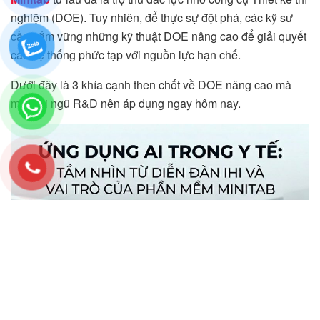
nghiệm (DOE). Tuy nhiên, để thực sự đột phá, các kỹ sư
cần nắm vững những kỹ thuật DOE nâng cao để giải quyết
các hệ thống phức tạp với nguồn lực hạn chế.
Dưới đây là 3 khía cạnh then chốt về DOE nâng cao mà
mọi đội ngũ R&D nên áp dụng ngay hôm nay.