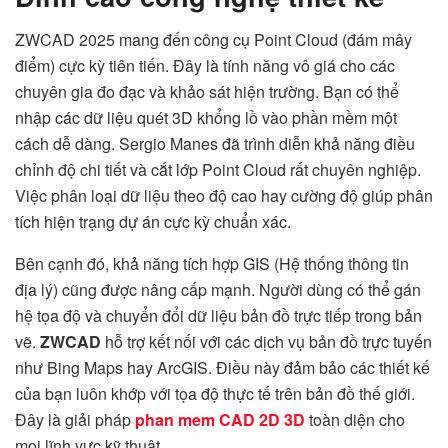
ZWCAD 2025 mang đến công cụ Point Cloud (đám mây
điểm) cực kỳ tiên tiến. Đây là tính năng vô giá cho các
chuyên gia đo đạc và khảo sát hiện trường. Bạn có thể
nhập các dữ liệu quét 3D khổng lồ vào phần mềm một
cách dễ dàng. Sergio Manes đã trình diễn khả năng điều
chỉnh độ chi tiết và cắt lớp Point Cloud rất chuyên nghiệp.
Việc phân loại dữ liệu theo độ cao hay cường độ giúp phân
tích hiện trạng dự án cực kỳ chuẩn xác.
Bên cạnh đó, khả năng tích hợp GIS (Hệ thống thông tin
địa lý) cũng được nâng cấp mạnh. Người dùng có thể gán
hệ tọa độ và chuyển đổi dữ liệu bản đồ trực tiếp trong bản
vẽ.
ZWCAD
hỗ trợ kết nối với các dịch vụ bản đồ trực tuyến
như Bing Maps hay ArcGIS. Điều này đảm bảo các thiết kế
của bạn luôn khớp với tọa độ thực tế trên bản đồ thế giới.
Đây là giải pháp
phan mem CAD 2D 3D
toàn diện cho
mọi lĩnh vực kỹ thuật.