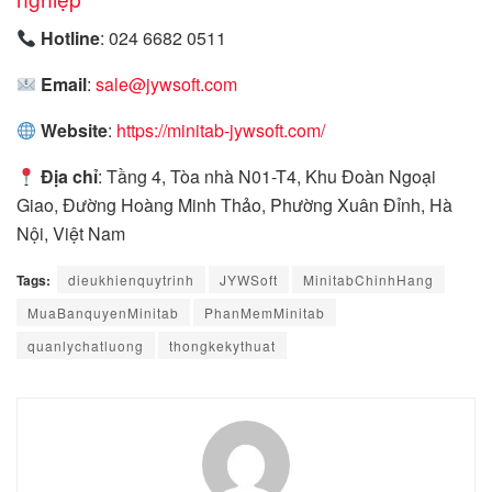
Hotline
: 024 6682 0511
Email
:
sale@jywsoft.com
Website
:
https://minitab-jywsoft.com/
Địa chỉ
: Tầng 4, Tòa nhà N01-T4, Khu Đoàn Ngoại
Giao, Đường Hoàng Minh Thảo, Phường Xuân Đỉnh, Hà
Nội, Việt Nam
Tags:
dieukhienquytrinh
JYWSoft
MinitabChinhHang
MuaBanquyenMinitab
PhanMemMinitab
quanlychatluong
thongkekythuat