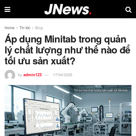
Home
Tin tức
Blog
Áp dụng Minitab trong quản
lý chất lượng như thế nào để
tối ưu sản xuất?
by
admin123
17/04/2026