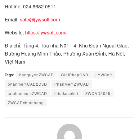
Hotline: 024 6682 0511
Email:
sale@jywsoft.com
Website:
https://jywsoft.com/
Địa chỉ: Tầng 4, Tòa nhà N01-T4, Khu Đoàn Ngoại Giao,
Đường Hoàng Minh Thảo, Phường Xuân Đỉnh, Hà Nội,
Việt Nam
Tags:
banquyenZWCAD
GiaiPhapCAD
JYWSoft
phanmemCAD2D3D
PhanMemZWCAD
taiphanmemZWCAD
thietkecokhi
ZWCAD2025
ZWCADchinhhang